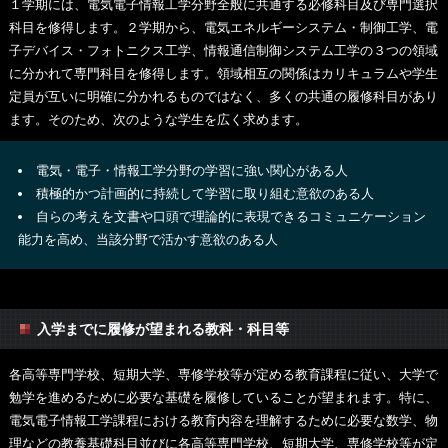
１学期には、電気電子情報工学分野全般に共通する必修科目及び専門選択
科目を修得します。２学期から、電気エネルギーシステム・制御工学、電
子デバイス・フォトニクス工学、情報通信制御システム工学の３つの領域
に分かれて専門科目を修得します。領域相互の関係はカリキュラムや学生
定員が互いに明確に分かれるものではなく、多くの共通の履修科目があり
ます。そのため、次のような学生を広く求めます。
電気・電子・情報工学分野の学習に強い関心がある人
積極的かつ計画的に持続して学習に取り組む意欲のある人
自らの考えを文書や口頭で理論的に表現できるコミュニケーション
能力を高め、当該分野で活かす意欲のある人
入学までに履修が望まれる教科・科目等
各高等専門学校、短期大学、専修学校等が定める教育課程に従い、大学で
勉学を進めるために必要な基礎を履修していることが望まれます。特に、
電気電子情報工学課程における教育内容を理解するために必要な数学、物
理などの教養基礎科目並びに各高等専門学校、短期大学、専修学校等が定