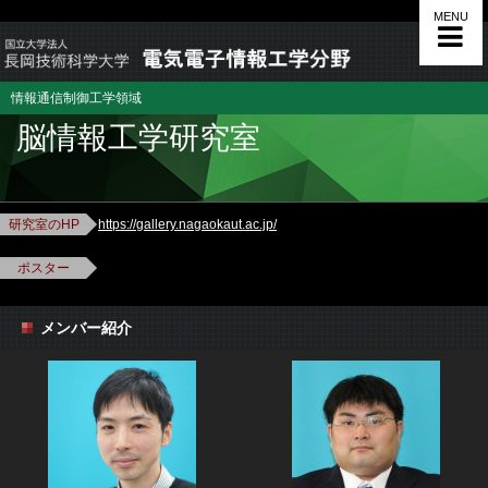
MENU
情報通信制御工学領域
脳情報工学研究室
研究室のHP
https://gallery.nagaokaut.ac.jp/
ポスター
メンバー紹介