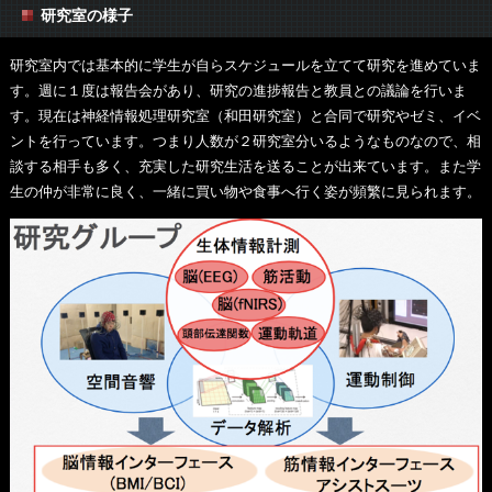
研究室の様子
研究室内では基本的に学生が自らスケジュールを立てて研究を進めていま
す。週に１度は報告会があり、研究の進捗報告と教員との議論を行いま
す。現在は神経情報処理研究室（和田研究室）と合同で研究やゼミ、イベ
ントを行っています。つまり人数が２研究室分いるようなものなので、相
談する相手も多く、充実した研究生活を送ることが出来ています。また学
生の仲が非常に良く、一緒に買い物や食事へ行く姿が頻繁に見られます。