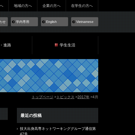
へ
地域の方へ
企業の方へ
在学生の方へ
わせ
学内専用
English
Vietnamese
・進路
学生生活
トップページ
トピックス
2017年
4月
最近の投稿
技大出身高専ネットワーキンググループ通信第
47号