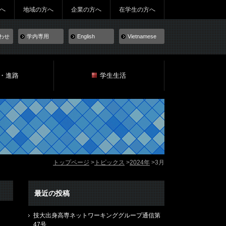
へ
地域の方へ
企業の方へ
在学生の方へ
わせ
学内専用
English
Vietnamese
・進路
学生生活
トップページ
トピックス
2024年
3月
最近の投稿
技大出身高専ネットワーキンググループ通信第
47号