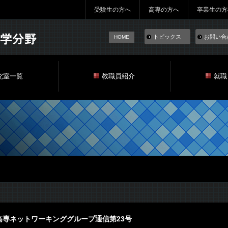
受験生の方へ
高専の方へ
卒業生の方
トピックス
お問い合
HOME
究室一覧
教職員紹介
就職
高専ネットワーキンググループ通信第23号