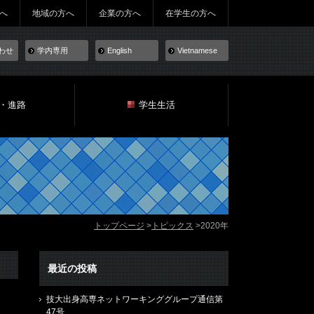
へ
地域の方へ
企業の方へ
在学生の方へ
わせ
学内専用
English
Vietnamese
・進路
学生生活
トップページ
トピックス
2020年
最近の投稿
技大出身高専ネットワーキンググループ通信第
47号